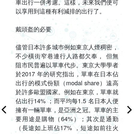
車出行一併考慮。這樣，未來我們便可
以享用到這種有利減排的出行了。
戴頭盔的必要
儘管日本許多城巿例如東京人煙稠密，
不少橫街窄巷連行人路都欠奉， 但無
阻市民普遍以單車代步。東京大學學者
於2017 年的研究指出，單車在日本佔
出行的模式份額（modal share）遠高
於許多歐盟國家。例如在東京，單車就
佔出行14% ；而平均每1.5 名日本人便
擁有一輛單車，是亞洲之冠。單車的主
要用途是購物（64%）；其次是通勤
（長途如上班佔17% ，短途如前往火