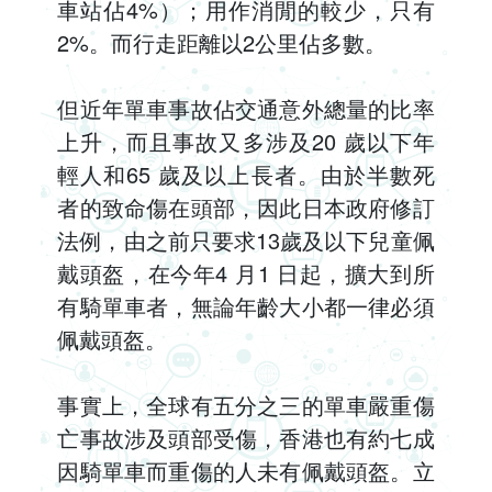
車站佔4%）；用作消閒的較少，只有
2%。而行走距離以2公里佔多數。
但近年單車事故佔交通意外總量的比率
上升，而且事故又多涉及20 歲以下年
輕人和65 歲及以上長者。由於半數死
者的致命傷在頭部，因此日本政府修訂
法例，由之前只要求13歲及以下兒童佩
戴頭盔，在今年4 月1 日起，擴大到所
有騎單車者，無論年齡大小都一律必須
佩戴頭盔。
事實上，全球有五分之三的單車嚴重傷
亡事故涉及頭部受傷，香港也有約七成
因騎單車而重傷的人未有佩戴頭盔。立