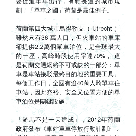
要促進單車出行，有賴長遠的城市規
劃，「單車之國」荷蘭是最佳例子。
荷蘭第四大城巿烏得勒支（ Utrecht ）
雖然只有36 萬人口，但火車站的車庫
卻提供2.2萬個單車泊位，是全球最大
的一座，高峰時段使用率達70% 。這
是荷蘭交通網絡不可或缺的一部分：單
車是車站接駁最終目的地的重要工具。
每個工作日，全國有逾40萬人騎單車往
車站，因此充裕、安全又位置方便的單
車泊位是關鍵設施。
「羅馬不是一天建成」，2012年荷蘭
政府發布《車站單車停放行動計劃》，