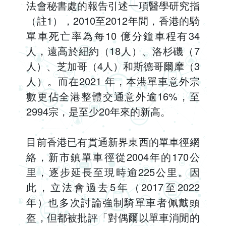
法會秘書處的報告引述一項醫學研究指
（註1），2010至2012年間，香港的騎
單車死亡率為每10 億分鐘車程有34
人，遠高於紐約（18人）、洛杉磯（7
人）、芝加哥（4人）和斯德哥爾摩（3
人）。而在2021 年，本港單車意外宗
數更佔全港整體交通意外逾16%，至
2994宗，是至少20年來的新高。
目前香港已有貫通新界東西的單車徑網
絡，新市鎮單車徑從2004年的170公
里，逐步延長至現時逾225公里。因
此，立法會過去5年（2017至2022
年）也多次討論強制騎單車者佩戴頭
盔，但都被批評「對偶爾以單車消閒的