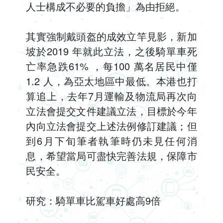
人士構成不必要的負擔」為由拒絕。
其實強制戴頭盔的成效立竿見影，新加
坡於2019 年就此立法，之後騎單車死
亡率急跌61% ，每100 萬名居民中僅
1.2 人，為亞太地區中最低。本港也打
算追上，去年7月運輸及物流局再次向
立法會提交文件建議立法，目標於今年
內向立法會提交上述法例修訂建議；但
到6月下旬筆者執筆時仍未見任何消
息，希望當局可盡快完善法規，保障市
民安全。
研究：騎單車比駕車好處高9倍