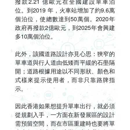
撥款2.21 億歐元在全國建設單車泊
位。到2019 年，火車站增加了約9.6萬
個泊位，使總數達到50萬個。2020年
政府再撥款2億歐元，到2025年會興建
多10萬個泊位。
此外，該國道路設計亦見心思：狹窄的
單車道與行人道由低矮而平緩的石壆隔
開；道路根據用途以不同形狀、顏色和
式樣來提示使用者，而非只靠路牌指
示。
因此香港如果想提升單車出行，就必須
從規劃入手，一方面在新發展區的設計
需預留空間，而在市區重建時也要將單