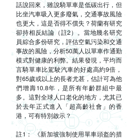
話說回來，雖說騎單車是低碳出行，但
比坐汽車吸入更多廢氣，交通事故風險
也更大，這是否得不償失？荷蘭有研究
卻持相反結論（註2）。當地幾名研究
員綜合多份研究，評估空氣污染和交通
事故的風險，分析50萬人以單車作通勤
模式對健康的利弊。結果發現，平均而
言騎單車比駕駛汽車的好處高約9倍，
對65歲或以上的長者尤甚，估計可為他
們增壽10.8年，是所有年齡群組中最
多。這對全球人口老化的地方，尤其已
於去年正式進入「超高齡社會」的香
港，可有特別啟示？
註1： 《新加坡強制使用單車頭盔的措