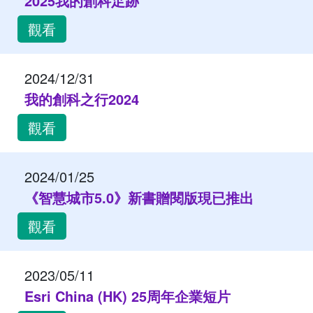
2025我的創科足跡
觀看
2024/12/31
我的創科之行2024
觀看
2024/01/25
《智慧城市5.0》新書贈閱版現已推出
觀看
2023/05/11
Esri China (HK) 25周年企業短片