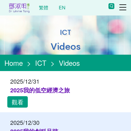
繁體
EN
ICT
Videos
Home
>
ICT
>
Videos
2025/12/31
2025我的低空經濟之旅
觀看
2025/12/30