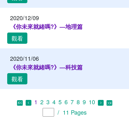
2020/12/09
《你未來就緒嗎?》—地理篇
觀看
2020/11/06
《你未來就緒嗎?》—科技篇
觀看
1
2
3
4
5
6
7
8
9
10
/ 11 Pages