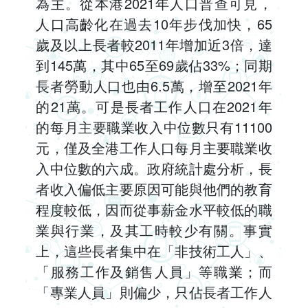
為主。從本港2021年人口普查可見，
人口高齡化在過去10年步伐加快，65
歲及以上長者較2011年增加近3倍，達
到145萬，其中65至69歲佔33%；同期
長者勞動人口也由6.5萬，增至2021年
的21萬。可是長者工作人口在2021年
的每月主要職業收入中位數只有11100
元，僅及全港工作人口每月主要職業收
入中位數的六成。政府統計處分析，長
者收入偏低主要原因可能與他們的教育
程度較低，因而從事薪金水平較低的職
業與行業，及其工時較少有關。事實
上，這些長者集中在「非技術工人」、
「服務工作及銷售人員」等職業；而
「專業人員」則偏少，只佔長者工作人