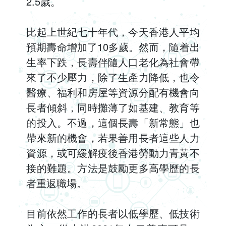
2.5歲。
比起上世紀七十年代，今天香港人平均
預期壽命增加了10多歲。然而，隨着出
生率下跌，長壽伴隨人口老化為社會帶
來了不少壓力，除了生產力降低，也令
醫療、福利和房屋等資源分配有機會向
長者傾斜，同時攤薄了如基建、教育等
的投入。不過，這個長壽「新常態」也
帶來新的機會，若果善用長者這些人力
資源，或可緩解疫後香港勞動力青黃不
接的難題。方法是鼓勵更多高學歷的長
者重返職場。
目前依然工作的長者以低學歷、低技術