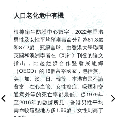
人口老化危中有機
根據衛生防護中心數字，2022年香港
男性及女性平均預期壽命分別為81.3歲
和87.2歲，冠絕全球。由香港大學聯同
英國和澳洲學者在《刺針》刊登的論文
指出，比起經濟合作暨發展組織
（OECD）的18個富裕國家，包括英、
美、加、澳、日、韓等，本港市民不論
貧富，在心血管、女性癌症、吸煙和交
通意外等的死亡率都最低。從1979年
至2016年的數據所見，香港男性平均
壽命較這些地方多1.86歲，女性則高了