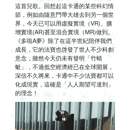
這首兒歌。回想起這卡通的某些科幻情
節，例如由隨意門帶大雄去到另一個世
界，今天已可以用虛擬實境（VR)、擴
增實境(AR)甚至混合實境（MR)做到。
《多啦A夢》除了在這半世紀陪伴我們
成長，它的法寶也啓發了世人不少科創
意念，雖然今天仍未有發明「竹蜻
蜓」，不過低空經濟經已在全球開展，
深信不久將來，卡通中不少法寶都可以
化成現實，這確是「人人期望可達到」
的理念！