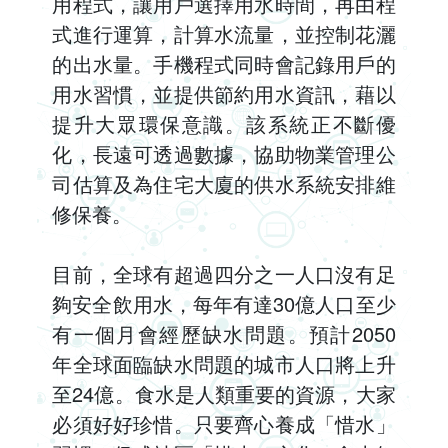
用程式，讓用戶選擇用水時間，再由程
式進行運算，計算水流量，並控制花灑
的出水量。手機程式同時會記錄用戶的
用水習慣，並提供節約用水資訊，藉以
提升大眾環保意識。該系統正不斷優
化，長遠可透過數據，協助物業管理公
司估算及為住宅大廈的供水系統安排維
修保養。
目前，全球有超過四分之一人口沒有足
夠安全飲用水，每年有達30億人口至少
有一個月會經歷缺水問題。預計2050
年全球面臨缺水問題的城市人口將上升
至24億。食水是人類重要的資源，大家
必須好好珍惜。只要齊心養成「惜水」