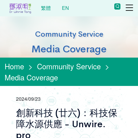
繁體
EN
Community Service
Media Coverage
Home
>
Community Service
>
Media Coverage
2024/09/23
創新科技 (廿六)：科技保
障水源供應 - Unwire.
pro