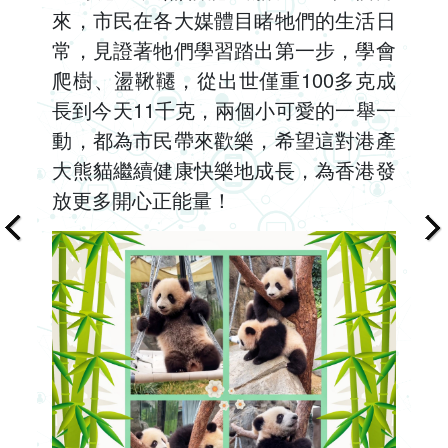
來，市民在各大媒體目睹牠們的生活日
常，見證著牠們學習踏出第一步，學會
爬樹、盪鞦韆，從出世僅重100多克成
長到今天11千克，兩個小可愛的一舉一
動，都為市民帶來歡樂，希望這對港產
大熊貓繼續健康快樂地成長，為香港發
放更多開心正能量！