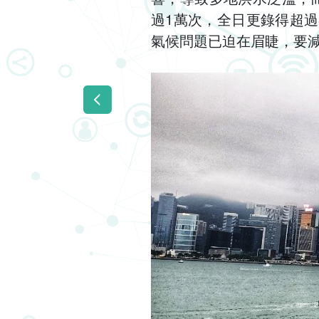
過1萬次，全日更錄得超過
氣候問題已迫在眉睫，要