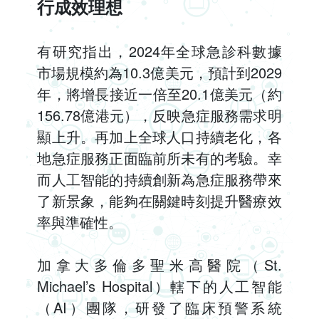
行成效理想
有研究指出，2024年全球急診科數據
市場規模約為10.3億美元，預計到2029
年，將增長接近一倍至20.1億美元（約
156.78億港元），反映急症服務需求明
顯上升。再加上全球人口持續老化，各
地急症服務正面臨前所未有的考驗。幸
而人工智能的持續創新為急症服務帶來
了新景象，能夠在關鍵時刻提升醫療效
率與準確性。
加拿大多倫多聖米高醫院（St.
Michael’s Hospital）轄下的人工智能
（AI）團隊，研發了臨床預警系統