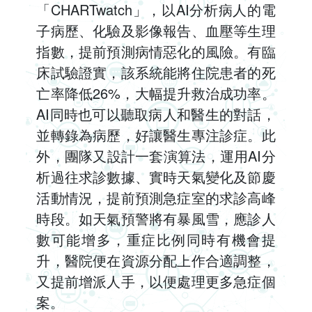
「CHARTwatch」，以AI分析病人的電
子病歷、化驗及影像報告、血壓等生理
指數，提前預測病情惡化的風險。有臨
床試驗證實，該系統能將住院患者的死
亡率降低26%，大幅提升救治成功率。
AI同時也可以聽取病人和醫生的對話，
並轉錄為病歷，好讓醫生專注診症。此
外，團隊又設計一套演算法，運用AI分
析過往求診數據、實時天氣變化及節慶
活動情況，提前預測急症室的求診高峰
時段。如天氣預警將有暴風雪，應診人
數可能增多，重症比例同時有機會提
升，醫院便在資源分配上作合適調整，
又提前增派人手，以便處理更多急症個
案。