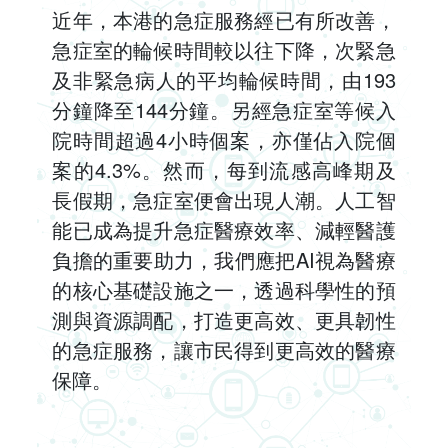
近年，本港的急症服務經已有所改善，
急症室的輪候時間較以往下降，次緊急
及非緊急病人的平均輪候時間，由193
分鐘降至144分鐘。另經急症室等候入
院時間超過4小時個案，亦僅佔入院個
案的4.3%。然而，每到流感高峰期及
長假期，急症室便會出現人潮。人工智
能已成為提升急症醫療效率、減輕醫護
負擔的重要助力，我們應把AI視為醫療
的核心基礎設施之一，透過科學性的預
測與資源調配，打造更高效、更具韌性
的急症服務，讓市民得到更高效的醫療
保障。