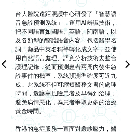
台大醫院遠距照護中心研發了「智慧語
音急診預測系統」，運用AI辨識技術，
把不同語言如國語、英語、閩南語，以
及各類型的醫護語音內容，包括醫學名
詞、藥品中英名稱等轉化成文字，並使
用自然語言處理、語意分析技術去整合
護理記錄，從而預測患者兩周內發生急
診事件的機率，系統預測準確度可近九
成。此系統不但可縮短醫務文書的處理
時間，還讓高風險患者及早得到治理，
避免病情惡化，為患者爭取更多的治療
黃金時間。
香港的急症服務一直面對嚴峻壓力，醫