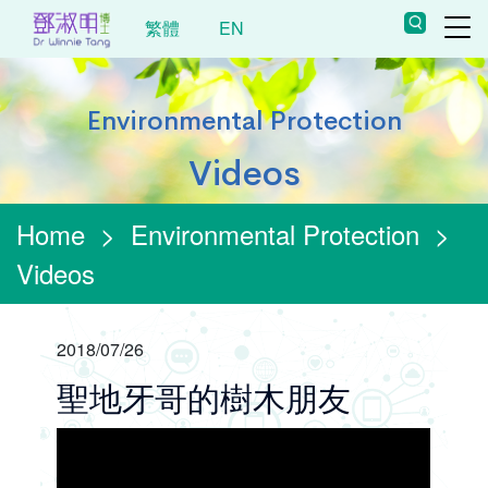
繁體
EN
Environmental Protection
Videos
Home
>
Environmental Protection
>
Videos
2018/07/26
聖地牙哥的樹木朋友