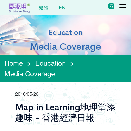
繁體
EN
Education
Media Coverage
Home
>
Education
>
Media Coverage
2016/05/23
Map in Learning地理堂添
趣味 - 香港經濟日報