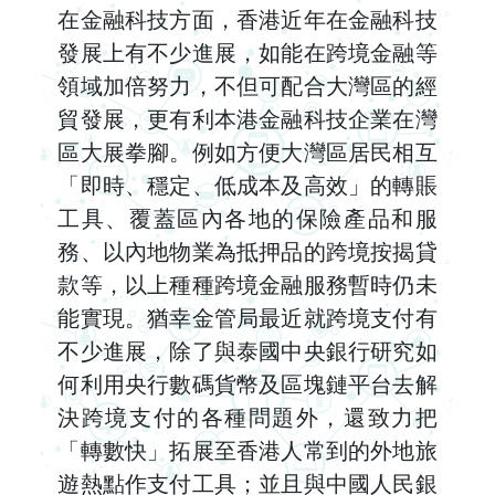
在金融科技方面，香港近年在金融科技
發展上有不少進展，如能在跨境金融等
領域加倍努力，不但可配合大灣區的經
貿發展，更有利本港金融科技企業在灣
區大展拳腳。例如方便大灣區居民相互
「即時、穩定、低成本及高效」的轉賬
工具、覆蓋區內各地的保險產品和服
務、以內地物業為抵押品的跨境按揭貸
款等，以上種種跨境金融服務暫時仍未
能實現。猶幸金管局最近就跨境支付有
不少進展，除了與泰國中央銀行研究如
何利用央行數碼貨幣及區塊鏈平台去解
決跨境支付的各種問題外，還致力把
「轉數快」拓展至香港人常到的外地旅
遊熱點作支付工具；並且與中國人民銀