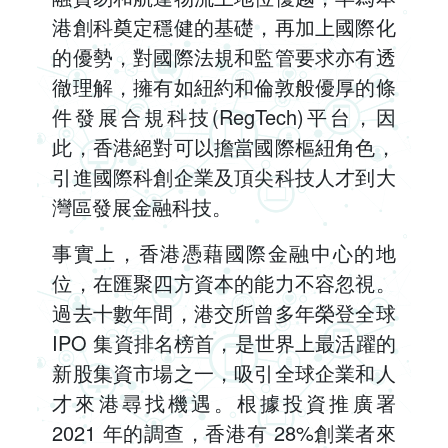
港創科奠定穩健的基礎，再加上國際化
的優勢，對國際法規和監管要求亦有透
徹理解，擁有如紐約和倫敦般優厚的條
件發展合規科技(RegTech)平台，因
此，香港絕對可以擔當國際樞紐角色，
引進國際科創企業及頂尖科技人才到大
灣區發展金融科技。
事實上，香港憑藉國際金融中心的地
位，在匯聚四方資本的能力不容忽視。
過去十數年間，港交所曾多年榮登全球
IPO 集資排名榜首，是世界上最活躍的
新股集資市場之一，吸引全球企業和人
才來港尋找機遇。根據投資推廣署
2021 年的調查，香港有 28%創業者來