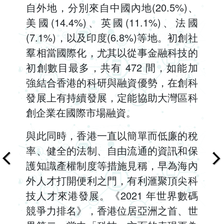
自外地，分別來自中國內地(20.5%)、
美國(14.4%)、英國(11.1%)、法國
(7.1%)，以及印度(6.8%)等地。初創社
羣相當國際化，尤其以從事金融科技的
初創數目最多，共有 472 間，如能加
強結合香港的科研與融資優勢，在創科
發展上有持續發展，定能協助大灣區科
創企業在國際市場融資。
與此同時，香港一直以簡單而低廉的稅
率、健全的法制、自由流通的資訊和保
護知識產權制度等措施見稱，早為海內
外人才打開便利之門，有利滙聚頂尖科
技人才來港發展。《2021 年世界數碼
競爭力排名》，香港位居亞洲之首、世