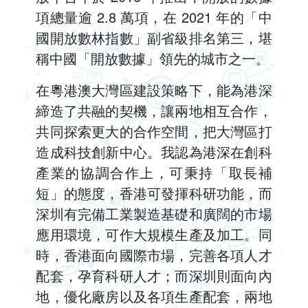
項總量逾 2.8 萬項，在 2021 年的「中
國開放數林指數」副省級排名第三，堪
稱中國「開放數據」領先的城市之一。
在粵港澳大灣區建設策略下，能為港深
締造了共融的契機，讓兩地相互合作，
共同探索更大的合作空間，把大灣區打
造成科技創新中心。我認為港深在創科
產業的協調合作上，可秉持「取長補
短」的態度，香港可發揮科研功能，而
深圳有完備工業製造基礎和廣闊的市場
應用環境，可作大規模生產及加工。同
時，香港面向國際市場，完善各項人才
配套，孕育科研人才；而深圳則面向內
地，優化廠房以及各項生產配套，兩地