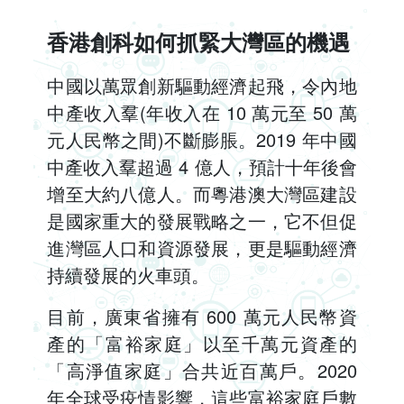
香港創科如何抓緊大灣區的機遇
中國以萬眾創新驅動經濟起飛，令內地
中產收入羣(年收入在 10 萬元至 50 萬
元人民幣之間)不斷膨脹。2019 年中國
中產收入羣超過 4 億人，預計十年後會
增至大約八億人。而粵港澳大灣區建設
是國家重大的發展戰略之一，它不但促
進灣區人口和資源發展，更是驅動經濟
持續發展的火車頭。
目前，廣東省擁有 600 萬元人民幣資
產的「富裕家庭」以至千萬元資產的
「高淨值家庭」合共近百萬戶。2020
年全球受疫情影響，這些富裕家庭戶數