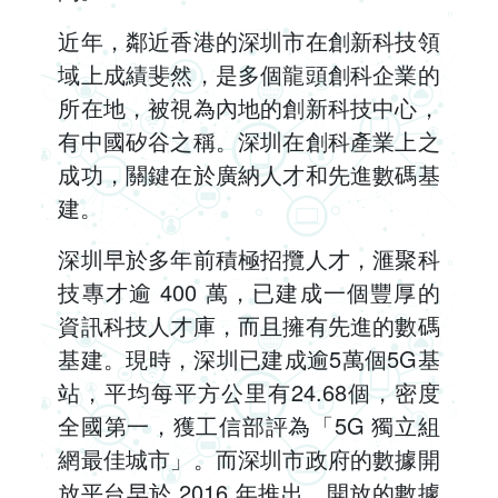
近年，鄰近香港的深圳市在創新科技領
域上成績斐然，是多個龍頭創科企業的
所在地，被視為內地的創新科技中心，
有中國矽谷之稱。深圳在創科產業上之
成功，關鍵在於廣納人才和先進數碼基
建。
深圳早於多年前積極招攬人才，滙聚科
技專才逾 400 萬，已建成一個豐厚的
資訊科技人才庫，而且擁有先進的數碼
基建。現時，深圳已建成逾5萬個5G基
站，平均每平方公里有24.68個，密度
全國第一，獲工信部評為「5G 獨立組
網最佳城市」。而深圳市政府的數據開
放平台早於 2016 年推出，開放的數據