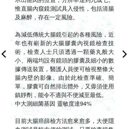
惟直腸內窺鏡測試具入侵性，包括清腸
及麻醉，存在一定風險。
為減低傳統大腸鏡引起的各種風險，近
年也有嶄新的大腸膠囊內視鏡檢查技
術，檢查人士只須透過一顆藥丸般大
小、兩端均設有鏡頭的膠囊及細小的數
據傳送裝置，醫護人員便可檢視整條大
腸內壁的影像。由於此檢查準確、簡
單，膠囊可自然排出體外，又毋須使用
鎮靜劑，能令不適與不便減至最低。
中大測細菌基因 靈敏度達94%
目前大腸癌篩檢方法愈來愈多，大便隱