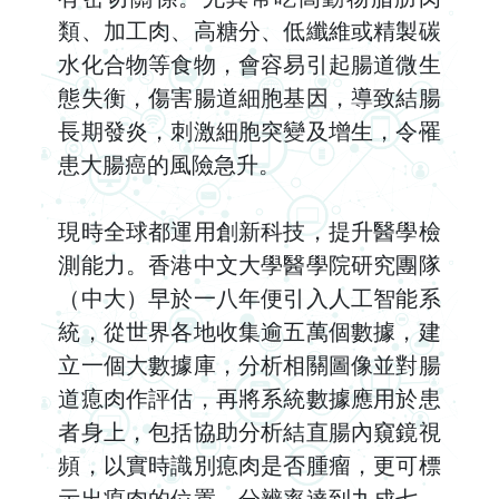
類、加工肉、高糖分、低纖維或精製碳
水化合物等食物，會容易引起腸道微生
態失衡，傷害腸道細胞基因，導致結腸
長期發炎，刺激細胞突變及增生，令罹
患大腸癌的風險急升。
現時全球都運用創新科技，提升醫學檢
測能力。香港中文大學醫學院研究團隊
（中大）早於一八年便引入人工智能系
統，從世界各地收集逾五萬個數據，建
立一個大數據庫，分析相關圖像並對腸
道瘜肉作評估，再將系統數據應用於患
者身上，包括協助分析結直腸內窺鏡視
頻，以實時識別瘜肉是否腫瘤，更可標
示出瘜肉的位置，分辨率達到九成七。