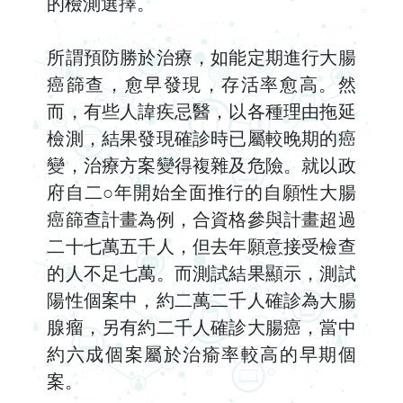
的檢測選擇。
所謂預防勝於治療，如能定期進行大腸
癌篩查，愈早發現，存活率愈高。然
而，有些人諱疾忌醫，以各種理由拖延
檢測，結果發現確診時已屬較晚期的癌
變，治療方案變得複雜及危險。就以政
府自二○年開始全面推行的自願性大腸
癌篩查計畫為例，合資格參與計畫超過
二十七萬五千人，但去年願意接受檢查
的人不足七萬。而測試結果顯示，測試
陽性個案中，約二萬二千人確診為大腸
腺瘤，另有約二千人確診大腸癌，當中
約六成個案屬於治瘉率較高的早期個
案。