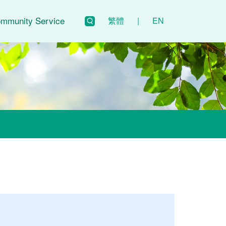
mmunity Service
繁體
|
EN