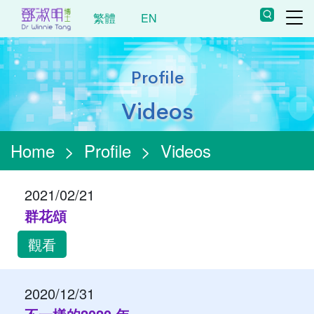
繁體
EN
Profile
Videos
Home
>
Profile
>
Videos
2021/02/21
群花頌
觀看
2020/12/31