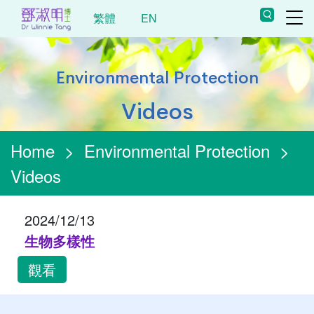
繁體
EN
Environmental Protection
Videos
Home
>
Environmental Protection
>
Videos
2024/12/13
生物多樣性
觀看