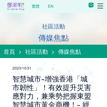
繁體
EN
社區活動
傳媒焦點
首頁
>
社區活動
>
傳媒焦點
2023/10/31
智慧城市-增強香港「城
市韌性」！有效提升災害
應對力，兼乘勢把握東盟
智慧城市黃金商機！- 經