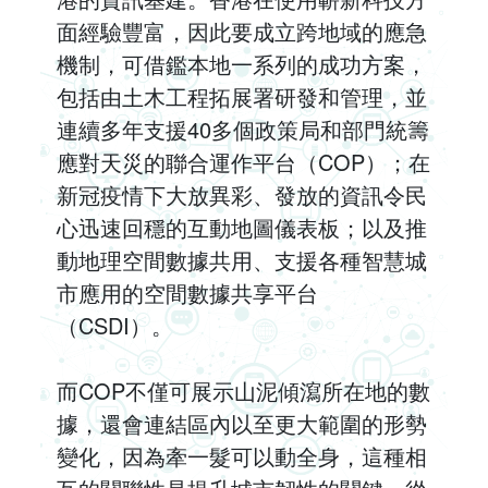
面經驗豐富，因此要成立跨地域的應急
機制，可借鑑本地一系列的成功方案，
包括由土木工程拓展署研發和管理，並
連續多年支援40多個政策局和部門統籌
應對天災的聯合運作平台（COP）；在
新冠疫情下大放異彩、發放的資訊令民
心迅速回穩的互動地圖儀表板；以及推
動地理空間數據共用、支援各種智慧城
市應用的空間數據共享平台
（CSDI）。
而COP不僅可展示山泥傾瀉所在地的數
據，還會連結區內以至更大範圍的形勢
變化，因為牽一髮可以動全身，這種相