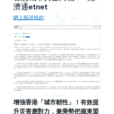
濟通etnet
網上版請按此
增強香港「城市韌性」！有效提
升災害應對力，兼乘勢把握東盟