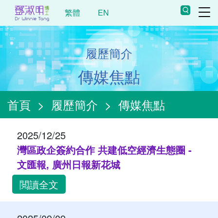
繁體
EN
履歷簡介
傳媒焦點
首頁
>
履歷簡介
>
傳媒焦點
2025/12/25
灣區政企簽約合作 共建低空經濟生態圈 -
文匯報, 廣州日報新花城
閲讀全文