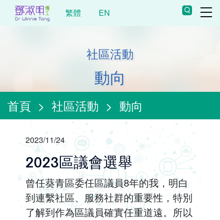
繁體
EN
社區活動
動向
首頁
>
社區活動
>
動向
2023/11/24
2023區議會選舉
曾任葵青區委任區議員8年的我，明白
到連繫社區、服務社群的重要性，特別
了解到作為區議員確實任重道遠。所以