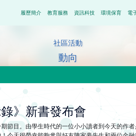
履歷簡介
教育服務
資訊科技
環境保育
電
社區活動
動向
示錄》新書發布會
暑期節目。由學生時代的一位小小讀者到今天的作者
的！今天很榮幸能夠參與好友陳家豪先生和兩位金融