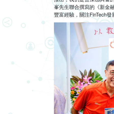
峯先生聯合撰寫的《新金
豐富經驗，關注FinTec