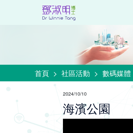
首頁
>
社區活動
>
數碼媒體
2024/10/10
海濱公園