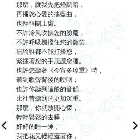
那麼，讓我先把燈調暗，
再播您心愛的搖藍曲，
也輕輕關上窗。
不許冷風吹拂您的臉龐，
不許呼吸機擋住您的微笑。
無論誰都不能打擾您，
緊握著您的手庇護您睡。
也許您聽著《今宵多珍重》時，
聽到歌聲背後的哽咽；
也許你聽到這般的音韻，
比往昔聽到的更加沉重。
那麼，你就放開心懷，
輕輕鬆鬆的去睡，
好好的睡一睡，
我把花兒輕輕蓋著你，