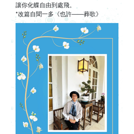
讓你化蝶自由到處飛。
*改篇自聞一多《也許——葬歌》