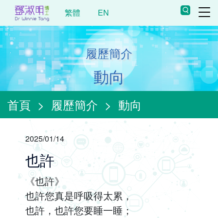
繁體
EN
履歷簡介
動向
首頁
>
履歷簡介
>
動向
2025/01/14
也許
《也許》
也許您真是呼吸得太累，
也許，也許您要睡一睡；