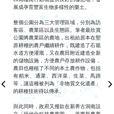
展成孕育豐富生物多樣性的樂土。
整個公園分為三大管理區域，分別為訪
客區、農業區以及生態區。筆者最欣賞
公園將農業區的農地，出租給原本在塱
原耕種的農戶繼續耕作，既建造了石籠
水道方便灌溉，又在農田附近建造全新
的儲物設施，方便農戶存放耕作設備，
農田也種植了不同的本土農作物，包括
有稻米、通菜、西洋菜、生菜、馬蹄
等，讓這種被列為「非物質文化遺產」
的耕種技術得以傳承。
與此同時，政府又撥款在新界古洞南設
立「現代化科技農業園」，落實新農業