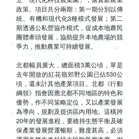
政策。項目共分兩期：第一期分別以傳
統、有機和現代化3種模式發展；第二
期透過公私營協作模式，促成本地農民
團體牽頭發展，協助提升本地農場的競
爭力，推動農業可持續發展。
北都幅員廣大，總面積3萬公頃，單是
去年開放的紅花嶺郊野公園已佔530公
頃，還未計其他產業項目。北都《行動
綱領》指會因應北都不同地區的特色和
優勢，作不同策略定位，又以產業發展
為導向，規劃及提供區內用地。這橫跨
20年的發展進程，要維持生態平衡及確
保產業發展營運暢順，難度甚高，必須