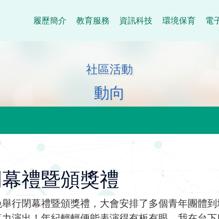
履歷簡介
教育服務
資訊科技
環境保育
電
社區活動
動向
閉幕禮暨頒獎禮
晚舉行閉幕禮暨頒獎禮，大會安排了多個青年團體到
落力演出！年紀輕輕便能表演得有板有眼，我在台下