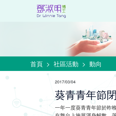
首頁
>
社區活動
>
動向
2017/03/04
葵青青年節
一年一度葵青青年節於昨
在舞台上施展渾身解數，