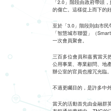
「2.0」階段由政府帶頭
的傷亡。這樣從上而下的
至於「3.0」階段則由市
「智慧城市聯盟」（Smart
一次會員聚會。
三百多位會員和嘉賓當天把
公用事業、專業顧問、地
辦公室的官員也撥冗光臨
不過更矚目的，是許多中
當天的活動首先由金融群英論
有銀通的蔡炳中、TNG的江慶