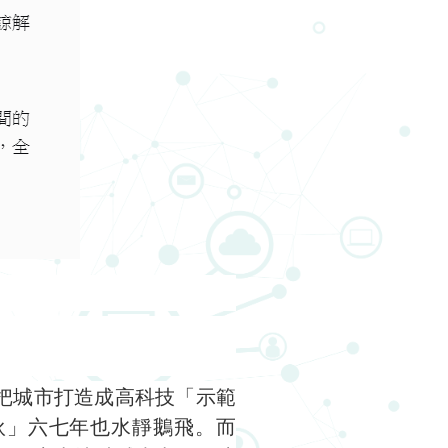
員把城市打造成高科技「示範
伙」六七年也水靜鵝飛。而