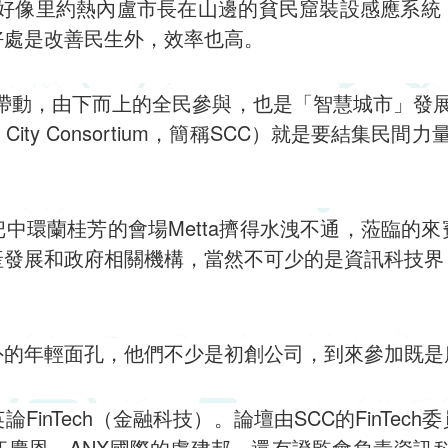
，好像里約熱內盧市長在山邊的貧民窟裝設感應系
好處是改善民生外，效率也高。
民帶動，由下而上的全民參與，也是「智慧城市」發
 City Consortium，簡稱SCC）就是要結集民
中環蘭桂芳的會場Metta擠得水洩不通，蒞臨的
產發展和政府相關機構，當然不可少的是資訊科技界
。
外的年輕面孔，他們不少是初創公司，到來參加既是
FinTech（金融科技）。論壇由SCC的FinTec
恩、ANX國際的盧建邦，還有證監會負責資訊科技科的S