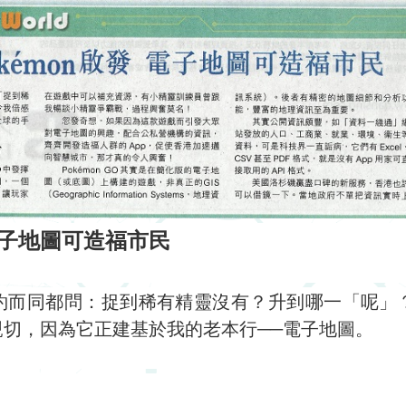
 電子地圖可造福市民
而同都問：捉到稀有精靈沒有？升到哪一「呢」？Po
切，因為它正建基於我的老本行──電子地圖。