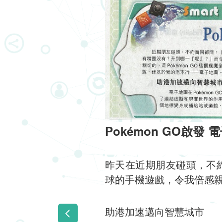
Pokémon GO啟發
昨天在近期朋友碰頭，不約
球的手機遊戲，令我倍感親
助港加速邁向智慧城市