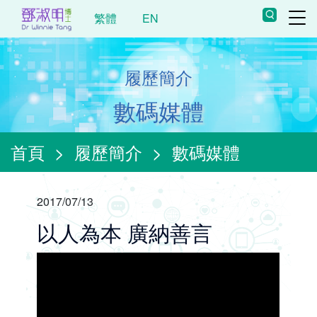
繁體
EN
履歷簡介
數碼媒體
首頁
>
履歷簡介
>
數碼媒體
2017/07/13
以人為本 廣納善言