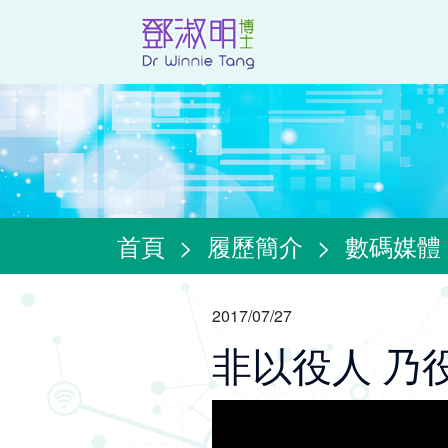
首頁
>
履歷簡介
>
數碼媒體
2017/07/27
非以役人 乃