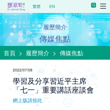
繁體
EN
履歷簡介
傳媒焦點
首頁
>
履歷簡介
>
傳媒焦點
2022/07/08
學習及分享習近平主席
「七一」重要講話座談會
網上版請按此