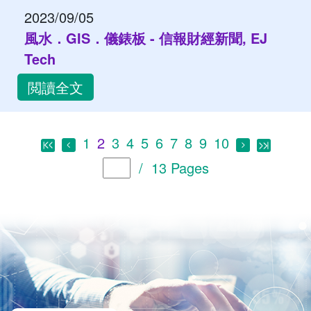
2023/09/05
風水．GIS．儀錶板 - 信報財經新聞, EJ
Tech
閲讀全文
1
2
3
4
5
6
7
8
9
10
/ 13 Pages