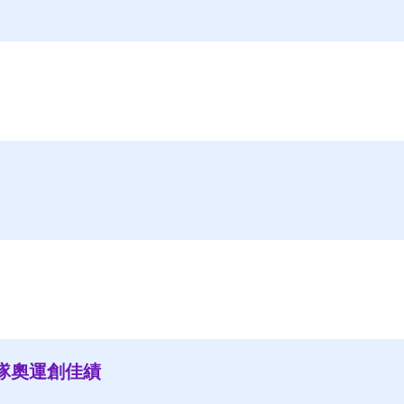
隊奧運創佳績