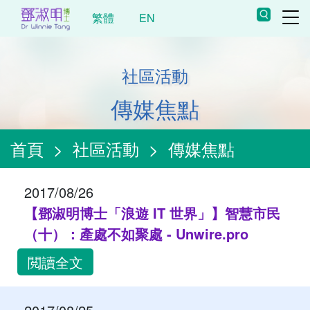
繁體
EN
社區活動
傳媒焦點
首頁
>
社區活動
>
傳媒焦點
2017/08/26
【鄧淑明博士「浪遊 IT 世界」】智慧市民
（十）：產處不如聚處 - Unwire.pro
閲讀全文